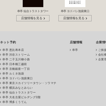
串亭 仙台トラストタワー
串亭 ヨドバシ池袋東口
店舗情報を見る
店舗情報を見る
ネット予約
店舗情報
企業情
串亭 恵比寿本店
串亭
ご挨
串亭 渋谷ストリーム
会社
串亭 二子玉川柳小路
企業
串亭 日本橋三越前
串亭 京橋銀座一丁目
串亭 ルミネ池袋
串亭 ヨドバシ池袋東口
串亭 東京スカイツリータウン・ソラマチ
串亭 横浜みなとみらい
串亭 仙台トラストタワー
串亭 大名古屋ビルヂング3階
串亭 博多くうてん