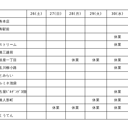
26(土)
27(日)
28(月)
29(火)
30(水)
寿本店
寿駅前
休業
ストリーム
休業
橋三越前
銀座一丁目
休業
休業
休業
玉川柳小路
休業
とみらい
ルミネ池袋
屋ﾋﾞﾙﾁﾞﾝｸﾞ3階
休業
橋人形町
休業
休業
休業
休業
休業
休業
くうてん