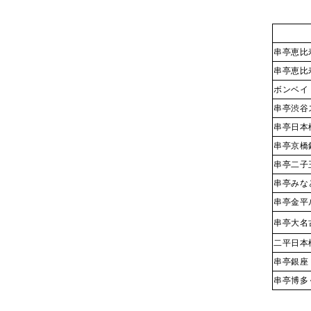
串亭恵比
串亭恵比
ボンベイ
串亭渋谷
串亭日本
串亭京橋
串亭二子
串亭みな
串亭金平
串亭大名古
二平日本
串亭銀座
串亭博多