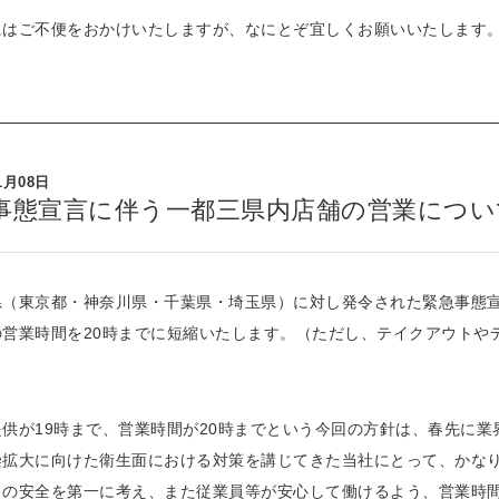
にはご不便をおかけいたしますが、なにとぞ宜しくお願いいたします
1月08日
事態宣言に伴う一都三県内店舗の営業につい
県（東京都・神奈川県・千葉県・埼玉県）に対し発令された緊急事態
の営業時間を20時までに短縮いたします。（ただし、テイクアウトや
）
提供が19時まで、営業時間が20時までという今回の方針は、春先に
染拡大に向けた衛生面における対策を講じてきた当社にとって、かな
まの安全を第一に考え、また従業員等が安心して働けるよう、営業時