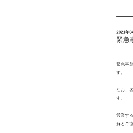
2021年0
緊急
緊急事
す。
なお、
す。
営業す
解とご