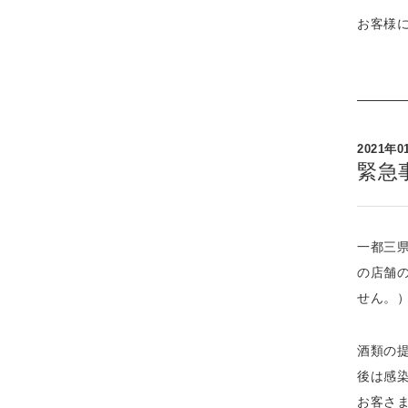
お客様
2021年0
緊急
一都三
の店舗
せん。
酒類の
後は感
お客さ