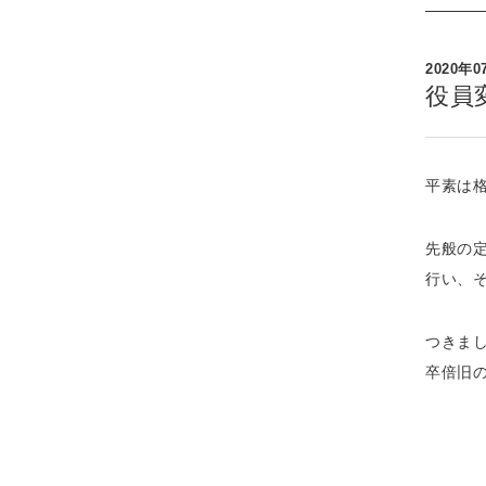
2020年0
役員
平素は
先般の
行い、
つきま
卒倍旧