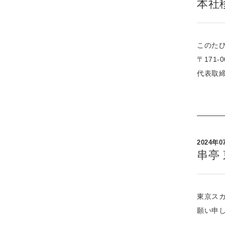
本社
このたび
〒171-
代表取
2024年0
串亭
東京ス
願い申