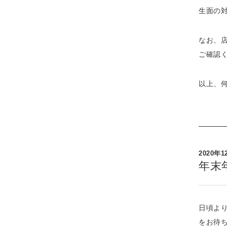
生面の
なお、
ご確認
以上、
2020年1
年末
日頃よ
をお待